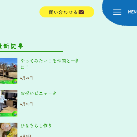
MEN
問い合わせる
最新記事
やってみたい！を仲間と一緒
に！
4月24日
お祝いピニャータ
4月10日
ひなちらし作り
4月3日