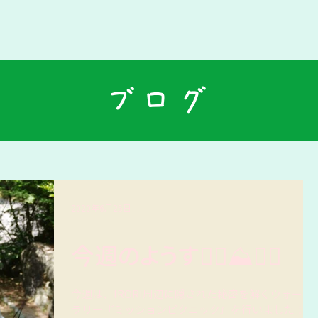
​ブログ
2020年6月25日
今週のようす🚶‍♂️⛰🚶‍♀️
今週は、IRORI周辺に隠された秘密を解くウォーク
ラリー『ミッションピクニック』を行いました！ ⚫︎