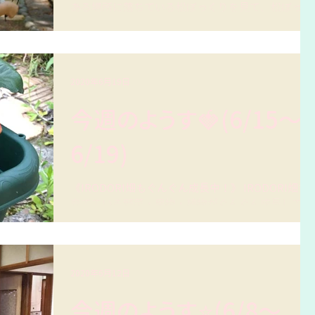
ある場所に落ちている松ぼっくりを見て、松ぼっく
りに関する問いを20個作りなさい。(例:松ぼっくり
の色はなぜ茶色なのか？) ...
2020年6月19日
今週のようす🍓(6/15〜
6/19)
《IRODORI畑もぐんぐん成長中！》 IRODORI畑で
育てている野菜・果物・植物がぐんぐん成長してい
ます🌱！子どもたちの毎日の水やりの成果です😌
🍀！ イチゴは真っ赤になり、子どもたちが収穫しま
したおいしくいただきました🍓...
2020年6月12日
今週のようす⭐️(6/8〜