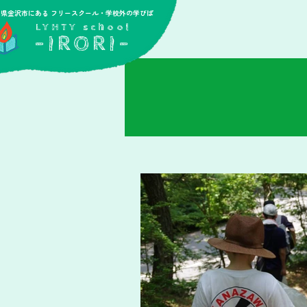
川県金沢市にある フリースクール・学校外の学びば
​LYHTY school
-IRORI-