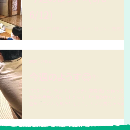
6/12)
暑い日が毎日続いておりますが、皆さんお元気でお
過ごしでしょうか☀️？ 今週のIRORIはこんな活動を
行いました！ 《紙トンボづくり》 紙トンボが飛ぶ仕
組みは、飛行機と同じ揚力を使っていることを学ん
だあと、実際にみんなで紙トンボを作りました！...
2020年6月5日
今週のようす😊✨
IRORIでは、今週『オリジナル空気砲』を作って空
気砲選手権を行いました💡！ 「空気砲からでてくる
空気ってどんな形だと思う？」という質問から始ま
った今回の活動。 「穴の形が丸だから丸いと思
う！」 「きのこみたいな形かなぁ？」と子どもたち
も予想を立てました！ ...