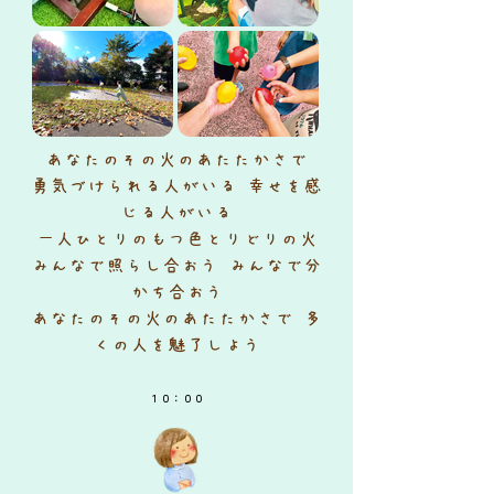
あなたのその火のあたたかさで
勇気づけられる人がいる
幸せを感
じる人がいる
一人ひとりのもつ色とりどりの火
みんなで照らし合おう
みんなで分
かち合おう
あなたのその火のあたたかさで
多
くの人を魅了しよう
​１０：００