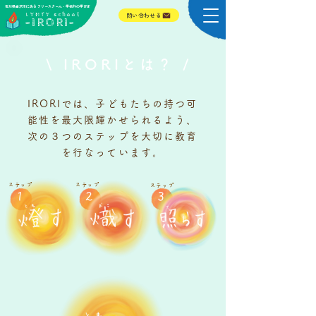
​石川県金沢市にある フリースクール・学校外の学びば
​LYHTY school
問い合わせる
-IRORI-
\ IRORIとは？ /
IRORIでは、子どもたちの持つ可
能性を最大限輝かせられるよう、
次の３つのステップを大切に教育
を行なっています。
​ステップ
​ステップ
​ステップ
​１
​２
​３