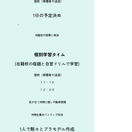
登校（保護者の送迎）
1日の予定決め
在籍校の授業に参加
個別学習タイム
​(在籍校の宿題と自習ドリルで学習)
登校（保護者の送迎）
​１１：１５
​１２：００
気が合う仲間と推しの動画視聴
仲間を集めてトランプ対決
​1人で黙々とプラモデル作成