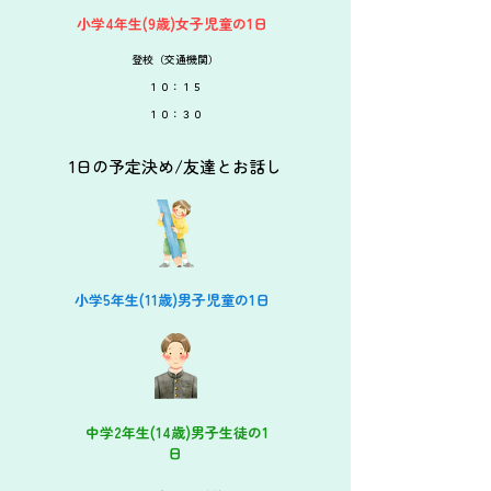
​小学4年生(9歳)女子児童の1日
登校（交通機関）
​１０：１５
​１０：３０
1日の予定決め/友達とお話し
​小学5年生(11歳)男子児童の1日
​ 中学2年生(14歳)男子生徒の1
日