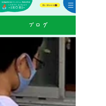
​石川県金沢市にある フリースクール・学校外の学びば
​LYHTY school
問い合わせる
-IRORI-
​ブログ