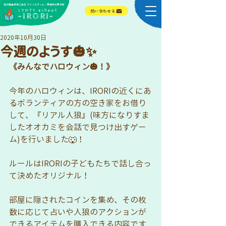
​石川県金沢市にある フリースクール・学校外の学びば
​LYHTY school
問い合わせる
-IRORI-
2020年10月30日
今週のようす🎃✨
《みんなでハロウィン🎃！》
今年のハロウィンは、IRORIの近くにあ
るボランティアの方の空き家をお借り
して、『リアル人狼』(味方になりすま
したオオカミを会話で見つけ出すゲー
ム)を行いました🐺！
ルールはIRORIの子どもたちで話し合っ
て決めたオリジナル！
部屋に隠されたコインを集め、その枚
数に応じて占いや人狼のアクションが
できるアイテムを購入できる内容です