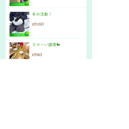
冬の活動！
2月13日
ウマーい調理🐎
2月6日
いしかわ子ども交流センターに
お出かけ
1月31日
メダカリウムワークショップ
1月27日