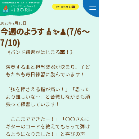
​石川県金沢市にある フリースクール・学校外の学びば
​LYHTY school
問い合わせる
-IRORI-
2020年7月10日
今週のようす🎸✨♟(7/6〜
7/10)
《バンド練習がはじまる🎹！》
演奏する曲と担当楽器が決まり、子ど
もたちも毎日練習に励んでいます！
「弦を押さえる指が痛い！」「思った
より難しいな…」と苦戦しながらも頑
張って練習しています！
「ここまでできたー！」「〇〇さんに
ギターのコードを教えてもらって弾け
るようになりました！」と喜びの声