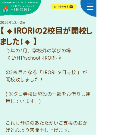
​石川県金沢市にある フリースクール・学校外の学びば
​LYHTY school
問い合わせる
-IRORI-
2018年12月2日
【 🔸IRORIの2校目が開校し
ました！🔸 】
今年の7月、学校外の学びの場
《 LYHTYschool -IRORI- 》
の2校目となる『 IRORI 夕日寺校 』が
開校致しました！
( ※夕日寺校は施設の一部をお借りし運
用しています。)
これも皆様のあたたかいご支援のおか
げと心より感謝申し上げます。