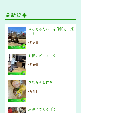
最新記事
やってみたい！を仲間と一緒
に！
4月24日
お祝いピニャータ
4月10日
ひなちらし作り
4月3日
旗源平であそぼう！