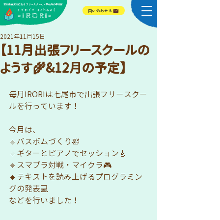
​石川県金沢市にある フリースクール・学校外の学びば
​LYHTY school
問い合わせる
-IRORI-
2021年11月15日
【11月出張フリースクールの
ようす🌾&12月の予定】
毎月IRORIは七尾市で出張フリースクー
ルを行っています！
今月は、
🔸バスボムづくり🛀
🔸ギターとピアノでセッション🎸
🔸スマブラ対戦・マイクラ🎮
🔸テキストを読み上げるプログラミン
グの発表💻
などを行いました！