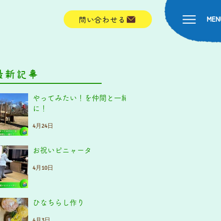
MEN
問い合わせる
最新記事
やってみたい！を仲間と一緒
に！
4月24日
お祝いピニャータ
4月10日
ひなちらし作り
4月3日