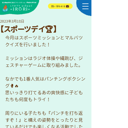
​石川県金沢市にある フリースクール・学校外の学びば
​LYHTY school
問い合わせる
-IRORI-
2023年3月18日
【スポーツデイ🏆】
今月はスポーツミッションとマルバツ
クイズを行いました！
ミッションはラジオ体操や縄跳び、ジ
ェスチャーゲームに取り組みました。
なかでも1番人気はパンチングボクシン
グ🥊🔥
思いっきり打てるあの爽快感に子ども
たちも何度もトライ！
周りにいる子たちも『パンチを打ち返
すぞ！』と構えの姿勢をとったりと見
ているだけでも楽しくなる活動でした