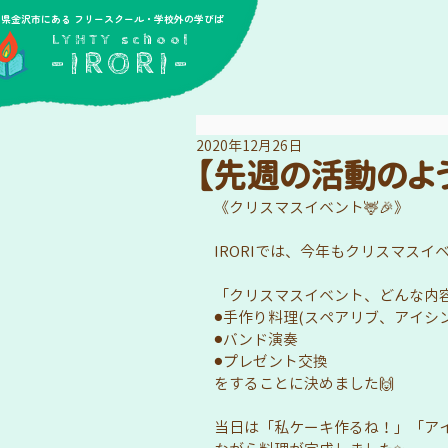
川県金沢市にある フリースクール・学校外の学びば
​LYHTY school
-IRORI-
2020年12月26日
【先週の活動のよう
《クリスマスイベント🦌🎉》
IRORIでは、今年もクリスマスイ
「クリスマスイベント、どんな内
⚫︎手作り料理(スペアリブ、アイ
⚫︎バンド演奏
⚫︎プレゼント交換
をすることに決めました🙌
当日は「私ケーキ作るね！」「ア