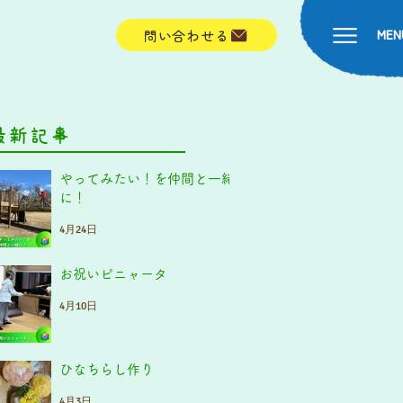
MEN
問い合わせる
最新記事
やってみたい！を仲間と一緒
に！
4月24日
お祝いピニャータ
4月10日
ひなちらし作り
4月3日